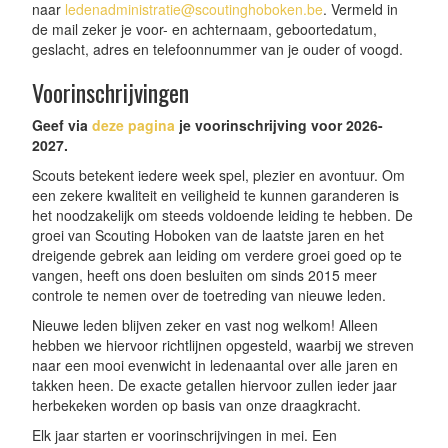
naar
ledenadministratie@scoutinghoboken.be
. Vermeld in
de mail zeker je voor- en achternaam, geboortedatum,
geslacht, adres en telefoonnummer van je ouder of voogd.
Voorinschrijvingen
Geef via
deze pagina
je voorinschrijving voor 2026-
2027.
Scouts betekent iedere week spel, plezier en avontuur. Om
een zekere kwaliteit en veiligheid te kunnen garanderen is
het noodzakelijk om steeds voldoende leiding te hebben. De
groei van Scouting Hoboken van de laatste jaren en het
dreigende gebrek aan leiding om verdere groei goed op te
vangen, heeft ons doen besluiten om sinds 2015 meer
controle te nemen over de toetreding van nieuwe leden.
Nieuwe leden blijven zeker en vast nog welkom! Alleen
hebben we hiervoor richtlijnen opgesteld, waarbij we streven
naar een mooi evenwicht in ledenaantal over alle jaren en
takken heen. De exacte getallen hiervoor zullen ieder jaar
herbekeken worden op basis van onze draagkracht.
Elk jaar starten er voorinschrijvingen in mei. Een