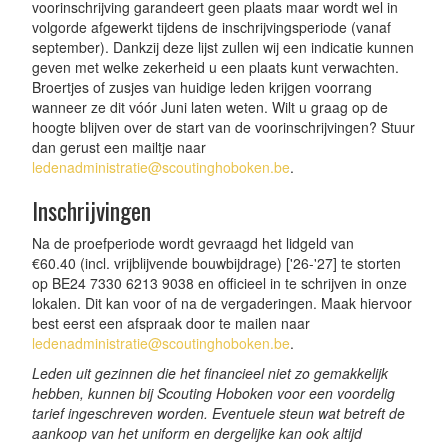
voorinschrijving garandeert geen plaats maar wordt wel in
volgorde afgewerkt tijdens de inschrijvingsperiode (vanaf
september). Dankzij deze lijst zullen wij een indicatie kunnen
geven met welke zekerheid u een plaats kunt verwachten.
Broertjes of zusjes van huidige leden krijgen voorrang
wanneer ze dit vóór Juni laten weten. Wilt u graag op de
hoogte blijven over de start van de voorinschrijvingen? Stuur
dan gerust een mailtje naar
ledenadministratie@scoutinghoboken.be
.
Inschrijvingen
Na de proefperiode wordt gevraagd het lidgeld van
€60.40 (incl. vrijblijvende bouwbijdrage) ['26-'27] te storten
op BE24 7330 6213 9038 en officieel in te schrijven in onze
lokalen. Dit kan voor of na de vergaderingen. Maak hiervoor
best eerst een afspraak door te mailen naar
ledenadministratie@scoutinghoboken.be
.
Leden uit gezinnen die het financieel niet zo gemakkelijk
hebben, kunnen bij Scouting Hoboken voor een voordelig
tarief ingeschreven worden. Eventuele steun wat betreft de
aankoop van het uniform en dergelijke kan ook altijd