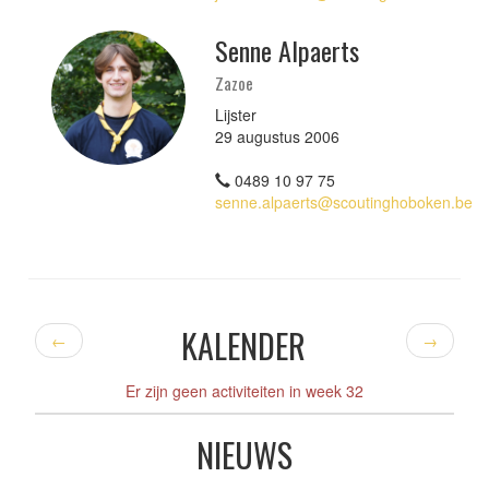
Senne Alpaerts
Zazoe
Lijster
29 augustus 2006
0489 10 97 75
senne.alpaerts@scoutinghoboken.be
KALENDER
←
→
Er zijn geen activiteiten in week 32
NIEUWS