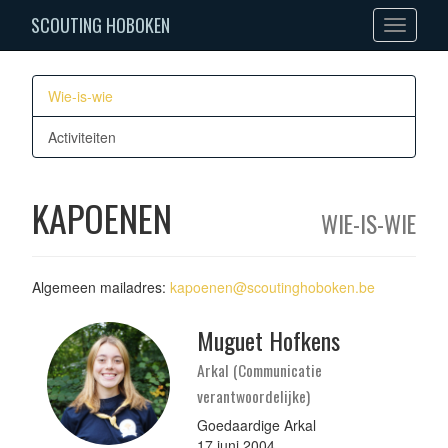
SCOUTING HOBOKEN
Toggle
navigation
Wie-is-wie
Activiteiten
KAPOENEN
WIE-IS-WIE
Algemeen mailadres:
kapoenen@scoutinghoboken.be
Muguet Hofkens
Arkal (Communicatie
verantwoordelijke)
Goedaardige Arkal
17 juni 2004