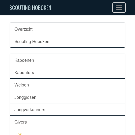
SCOUTING HOBOKEN
Toggle
navigation
Overzicht
Scouting Hoboken
Kapoenen
Kabouters
Welpen
Jonggidsen
Jongverkenners
Givers
Jins